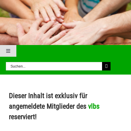
Zum
Inhalt
springen
Toggle
Navigation
Suche
BBW Index
nach:
BBW Archiv
Dieser Inhalt ist exklusiv für
Hauptseite
angemeldete Mitglieder des
vlbs
reserviert!