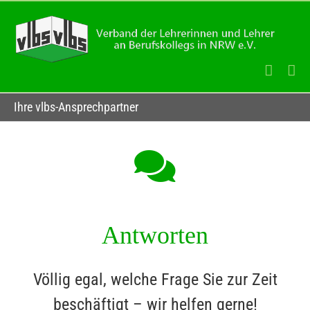
Zum
Inhalt
springen
Ihre vlbs-Ansprechpartner
Antworten
Völlig egal, welche Frage Sie zur Zeit
beschäftigt – wir helfen gerne!