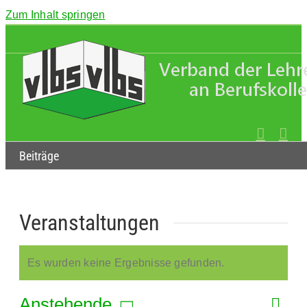
Zum Inhalt springen
Beiträge
Veranstaltungen
Es wurden keine Ergebnisse gefunden.
Hinweis
Anstehende
Veran