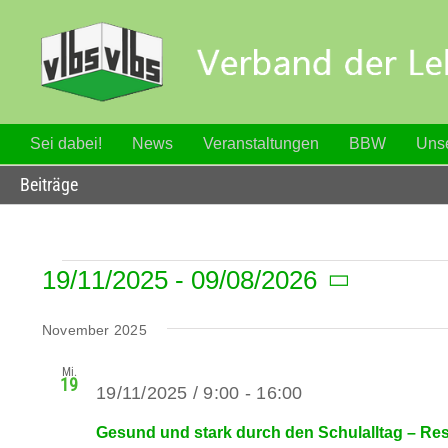
Zum
Inhalt
springen
Sei dabei!
News
Veranstaltungen
BBW
Unse
Beiträge
Veranstaltungen
19/11/2025
 - 
09/08/2026
Datum
wählen.
November 2025
Mi.
19
19/11/2025 / 9:00
-
16:00
Gesund und stark durch den Schulalltag – Resi