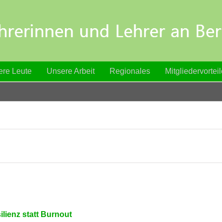
re Leute
Unsere Arbeit
Regionales
Mitgliedervortei
lienz statt Burnout