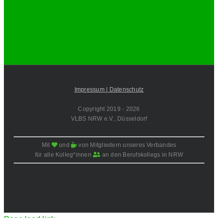
Impressum |
Datenschutz
Copyright 2019 -
2026
VLBS NRW e.V., Düsseldorf
Mit
und
von Mitgliedern unseres Verbandes
für alle Kolleg*innen
an den Berufskollegs in NRW