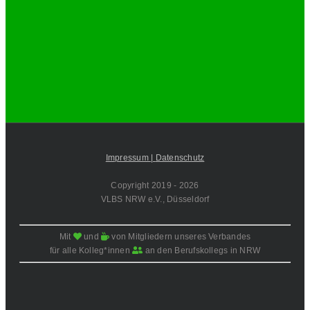
Impressum |
Datenschutz
Copyright 2019 -
2026
VLBS NRW e.V., Düsseldorf
Mit
und
von Mitgliedern unseres Verbandes
für alle Kolleg*innen
an den Berufskollegs in NRW