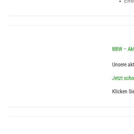
Erre
BBW – Akt
Unsere akt
Jetzt scho
Klicken Si