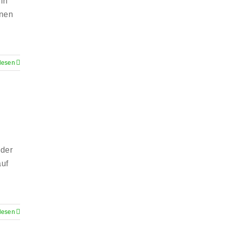
 in
nnen
lesen
 der
auf
lesen