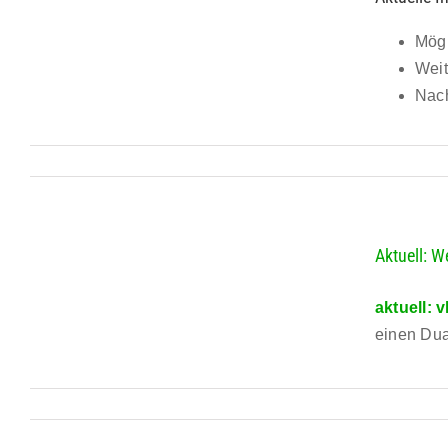
Mögl
Weit
Nach
Aktuell: W
aktuell:
v
einen Dua