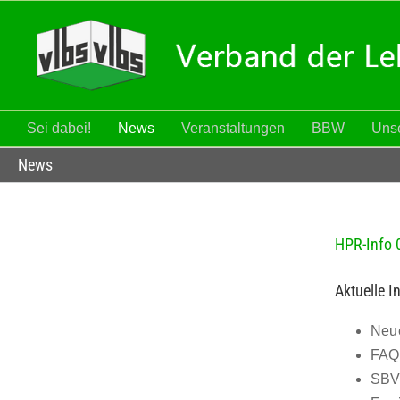
Zum
Inhalt
springen
Sei dabei!
News
Veranstaltungen
BBW
Unse
News
HPR-Info 
Aktuelle In
Neue
FAQ 
SBV-