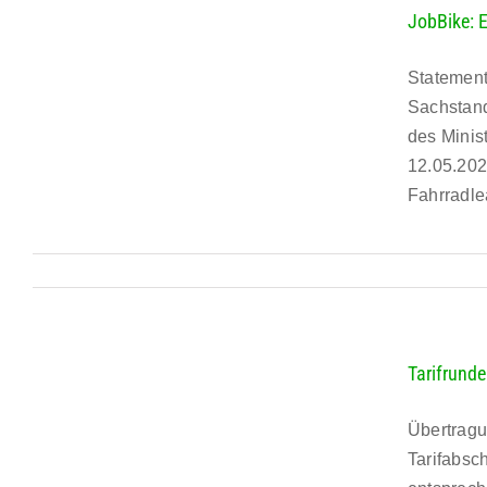
JobBike: E
Statement
Sachstand
des Minis
12.05.202
Fahrradlea
Tarifrund
Übertragu
Tarifabsc