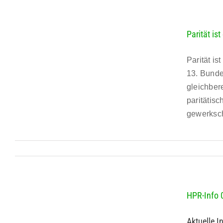
Parität is
Parität i
13. Bunde
gleichber
paritätisc
gewerksch
HPR-Info 
Aktuelle In