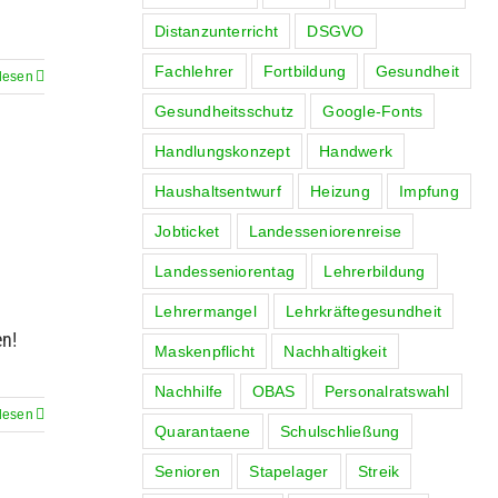
Distanzunterricht
DSGVO
Fachlehrer
Fortbildung
Gesundheit
lesen
Gesundheitsschutz
Google-Fonts
Handlungskonzept
Handwerk
Haushaltsentwurf
Heizung
Impfung
Jobticket
Landesseniorenreise
Landesseniorentag
Lehrerbildung
Lehrermangel
Lehrkräftegesundheit
en!
Maskenpflicht
Nachhaltigkeit
Nachhilfe
OBAS
Personalratswahl
lesen
Quarantaene
Schulschließung
Senioren
Stapelager
Streik