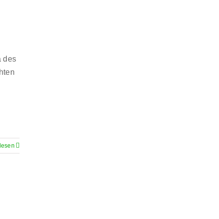
a des
hten
lesen