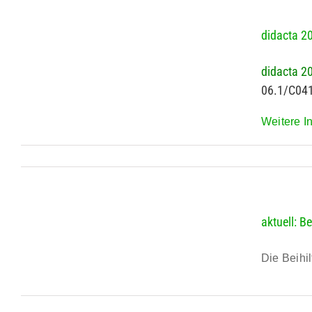
didacta 20
didacta 20
06.1/C04
Weitere In
aktuell: B
Die Beihil