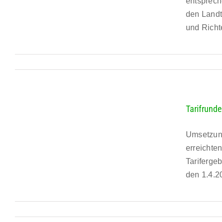
entsprech
den Landt
und Richte
Tarifrund
Umsetzung
erreichte
Tarifergeb
den 1.4.20