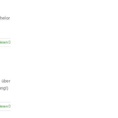
chelor
lesen
g über
ung!)
lesen