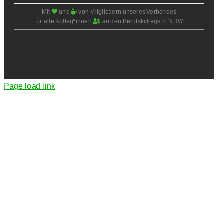
Mit
und
von Mitgliedern unseres Verbandes
für alle Kolleg*innen
an den Berufskollegs in NRW
Page load link