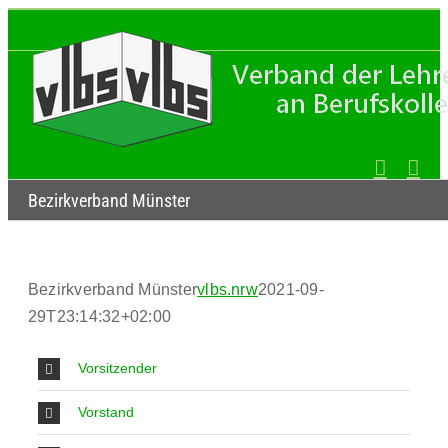
Zum
Inhalt
springen
Bezirkverband Münster
Bezirkverband Münster
vlbs.nrw
2021-09-
29T23:14:32+02:00
Vorsitzender
Vorstand