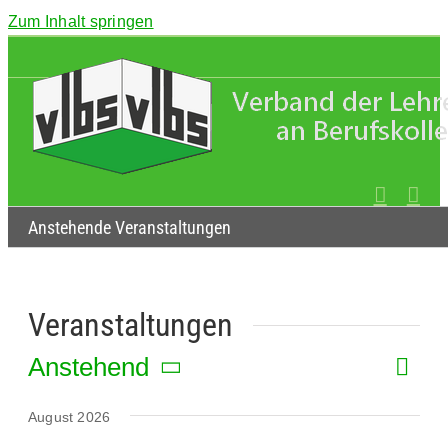
Zum Inhalt springen
Anstehende Veranstaltungen
Veranstaltungen
Anstehend
Veran
Liste
Ansic
Ansic
Datum
Navig
Navig
wählen.
August 2026