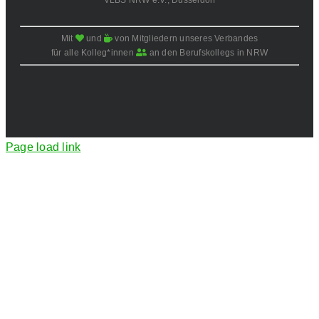
Mit
und
von Mitgliedern unseres Verbandes
für alle Kolleg*innen
an den Berufskollegs in NRW
Page load link