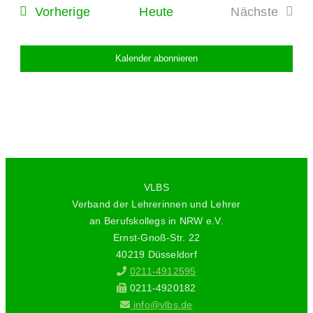
Veranstaltungen
Vorherige
Heute
Nächste
Veranstal
Kalender abonnieren
VLBS
Verband der Lehrerinnen und Lehrer
an Berufskollegs in NRW e.V.
Ernst-Gnoß-Str. 22
40219 Düsseldorf
0211-4912595
0211-4920182
info@vlbs.de