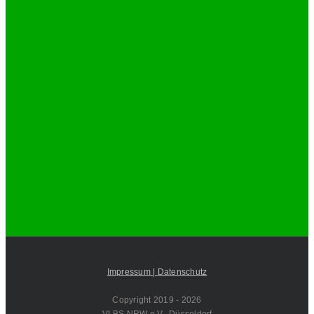
Impressum |
Datenschutz
Copyright 2019 -
2026
VLBS NRW e.V., Düsseldorf