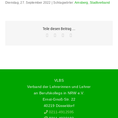
Dienstag, 27. September 2022 | Schlagwörter:
Arnsberg
,
Stadtverband
Teile diesen Beitrag ...
Facebook
X
WhatsApp
E-
Mail
VLBS
Verband der Lehrerinnen und Lehrer
an Berufskollegs in NRW e.V.
Ernst-Gnoß-Str. 22
40219 Düsseldorf
0211-4912595