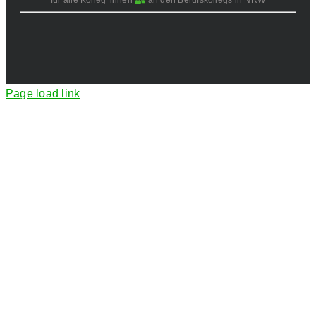
für alle Kolleg*innen
an den Berufskollegs in NRW
Page load link