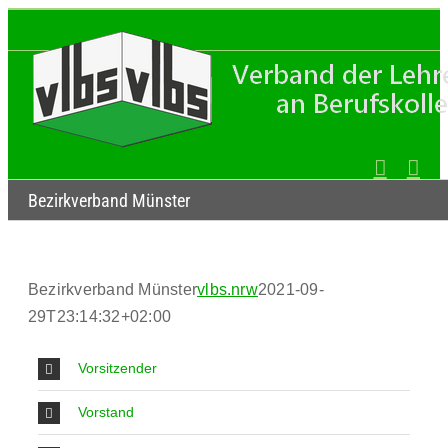
Zum
Inhalt
springen
Bezirkverband Münster
Bezirkverband Münster
vlbs.nrw
2021-09-
29T23:14:32+02:00
Vorsitzender
Vorstand