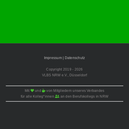
Impressum |
Datenschutz
Copyright 2019 -
2026
VLBS NRW e.V., Düsseldorf
Mit
und
von Mitgliedern unseres Verbandes
für alle Kolleg*innen
an den Berufskollegs in NRW