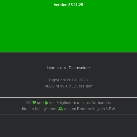
Version 25.11.25
Impressum |
Datenschutz
Copyright 2019 -
2026
VLBS NRW e.V., Düsseldorf
Mit
und
von Mitgliedern unseres Verbandes
für alle Kolleg*innen
an den Berufskollegs in NRW