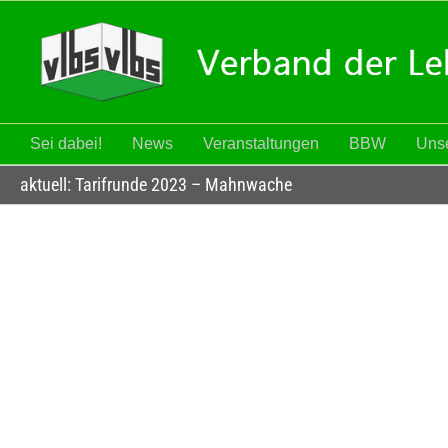
Zum
Inhalt
springen
Sei dabei!
News
Veranstaltungen
BBW
Unse
aktuell: Tarifrunde 2023 – Mahnwache