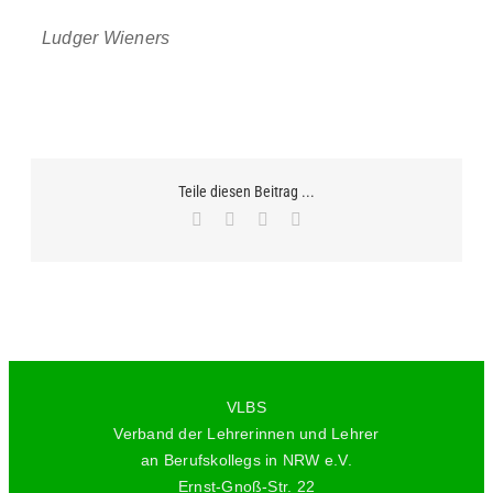
Ludger Wieners
Teile diesen Beitrag ...
Facebook
X
WhatsApp
E-
Mail
VLBS
Verband der Lehrerinnen und Lehrer
an Berufskollegs in NRW e.V.
Ernst-Gnoß-Str. 22