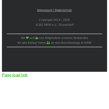
Impressum |
Datenschutz
Copyright 2019 -
2026
VLBS NRW e.V., Düsseldorf
Mit
und
von Mitgliedern unseres Verbandes
für alle Kolleg*innen
an den Berufskollegs in NRW
Page load link