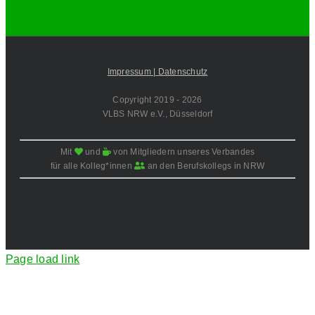
Impressum |
Datenschutz
Copyright 2019 -
2026
VLBS NRW e.V., Düsseldorf
Mit
und
von Mitgliedern unseres Verbandes
für alle Kolleg*innen
an den Berufskollegs in NRW
Page load link