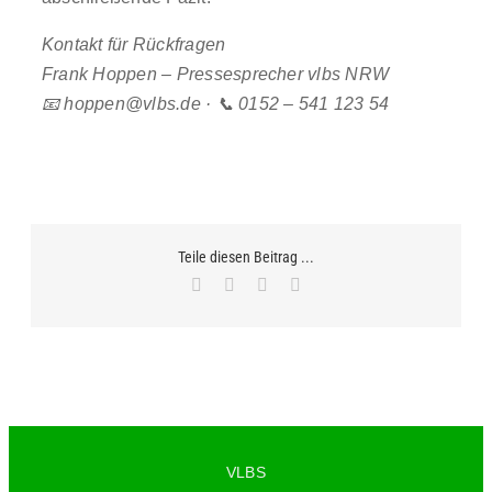
Kontakt für Rückfragen
Frank Hoppen – Pressesprecher vlbs NRW
📧 hoppen@vlbs.de · 📞 0152 – 541 123 54
Teile diesen Beitrag ...
Facebook
X
WhatsApp
E-
Mail
VLBS