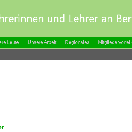
re Leute
Unsere Arbeit
Regionales
Mitgliedervortei
en