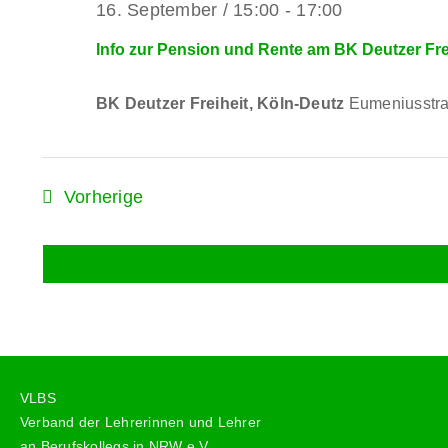
16. September / 15:00
-
17:00
Info zur Pension und Rente am BK Deutzer Fre
BK Deutzer Freiheit, Köln-Deutz
Eumeniusstr
Veranstaltungen
Vorherige
VLBS
Verband der Lehrerinnen und Lehrer
an Berufskollegs in NRW e.V.