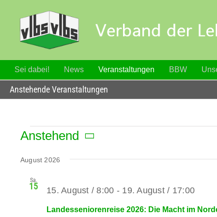
Zum
Inhalt
springen
Sei dabei!
News
Veranstaltungen
BBW
Unse
Anstehende Veranstaltungen
Veranstaltungen
Anstehend
Datum
wählen.
August 2026
Sa.
15
15. August / 8:00
-
19. August / 17:00
Landesseniorenreise 2026: Die Macht im Nord