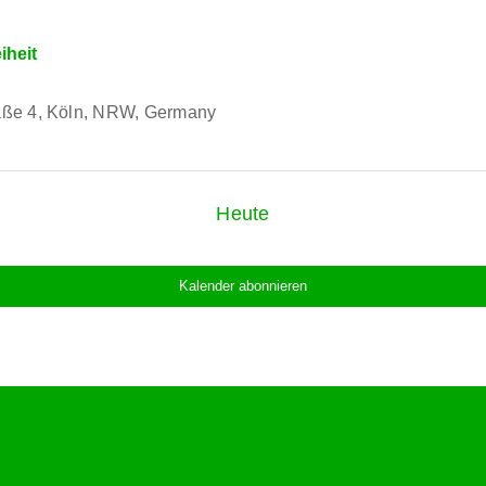
iheit
aße 4, Köln, NRW, Germany
Heute
Kalender abonnieren