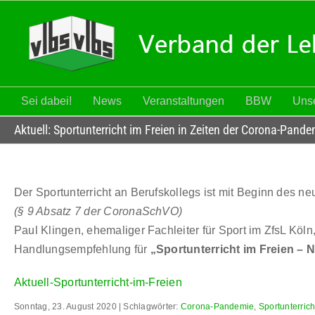
Zum
Inhalt
springen
Sei dabei!
News
Veranstaltungen
BBW
Unse
Aktuell: Sportunterricht im Freien in Zeiten der Corona-Pande
Der Sportunterricht an Berufskollegs ist mit Beginn des n
(§ 9 Absatz 7 der CoronaSchVO)
Paul Klingen, ehemaliger Fachleiter für Sport im ZfsL Köl
Handlungsempfehlung für
„Sportunterricht im Freien – 
Aktuell-Sportunterricht-im-Freien
Sonntag, 23. August 2020 | Schlagwörter:
Corona-Pandemie
,
Sportunterrich