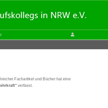
le
lreicher Fachartikel und Bücher hat eine
ehrkraft“
verfasst.