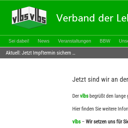
Zum
Inhalt
springen
Sei dabei!
News
Veranstaltungen
BBW
Unse
Aktuell: Jetzt Impftermin sichern …
Jetzt sind wir an de
Der
vlbs
begrüßt den lange g
Hier finden Sie weitere Inf
vlbs
–
Wir setzen uns für Sie