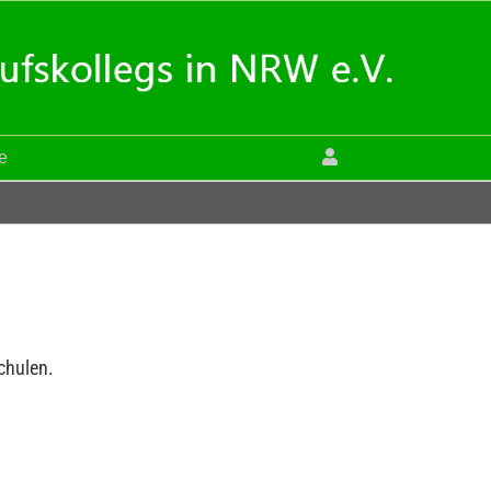
le
chulen.