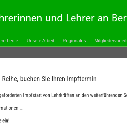
re Leute
Unsere Arbeit
Regionales
Mitgliedervortei
r Reihe, buchen Sie Ihren Impftermin
eforderten Impfstart von Lehrkräften an den weiterführenden S
ormationen …
 ein!