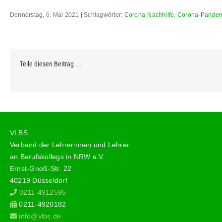
Donnerstag, 6. Mai 2021 | Schlagwörter:
Corona-Nachhilfe
,
Corona-Pande
Teile diesen Beitrag ...
VLBS
Verband der Lehrerinnen und Lehrer
an Berufskollegs in NRW e.V.
Ernst-Gnoß-Str. 22
40219 Düsseldorf
0211-4912595
0211-4920182
info@vlbs.de