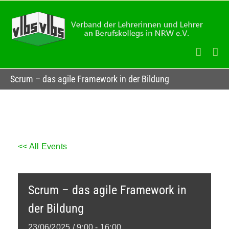
Zum
Inhalt
springen
Scrum – das agile Framework in der Bildung
<< All Events
Scrum – das agile Framework in
der Bildung
23/06/2025 / 9:00
-
16:00